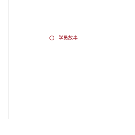
文化游学
学员故事
媒体报道