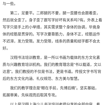
与一些。
第二，足要平。二郎腿的不要，腿一歪腰也会跟着歪，
然后就全歪了。身子歪了跟写字好坏有关系吗?有。外表上看
写字只是手上的小举措，其实需求整个身体的协调，毕竟身
体的经筋是贯穿的。写字次要靠筋力，身体不正，经筋运作
不迟滞，发力受限。发力受限，线条的质量和结字都不会太
好。
汉翔
书法培训
教育，是一所以书画为载体的东方文化素
质与兴趣教育培训机构。我们的教育理念是“书以载道，文以
达意”。我们教授的不仅是书法，更是书道。传授文字书写背
后的东方文化内涵、礼仪规范、东方美与智慧。
我们的教学理念是“眼在手前，先博后精”。坚实基础，
拓展审美，先纵观而后取其专攻。
以上是汉翔
上海少儿书法培训
老师分享的全部内容，希