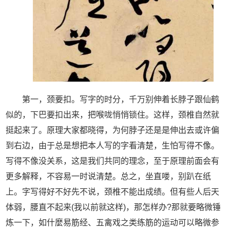
第一，颈要扣。写字的时分，千万别伸着长脖子跟仙鹤
似的，下巴要扣出来，把喉咙悄悄锁住。这样，颈椎自然就
挺起来了。原理大家都晓得，为何脖子还是是伸出去或许偏
到右边，由于总是想把本人写的字看清楚，生怕写得不像。
写得不像没关系，这是我们共同的理念，至于原理前面会有
更多解释，不容易一时说清楚。总之，坐直喽，别趴在纸
上。字写得好不好先不说，颈椎不能出成绩。但有些人后天
体弱，腰直不起来(我以前就这样)，那怎样办?那就要略微锤
炼一下，如什麼易筋经、五禽戏之类练筋的运动可以略微参